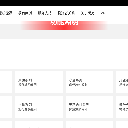
慧新能源
项目案例
服务支持
投资者关系
关于爱克
VR
功能照明
旌旗系列
守望系列
灵雀
现代简约系列
现代简约系列
现代
杏韵系列
芙蓉合杆系列
柳叶
现代简约系列
智慧道路合杆
智慧