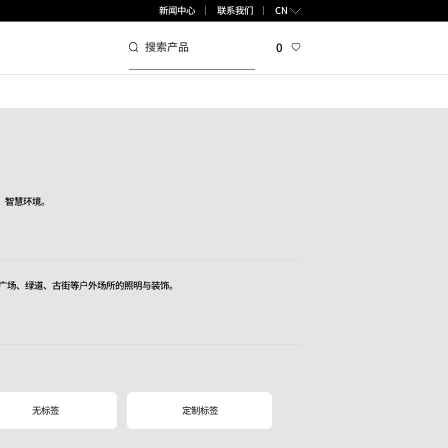
CN
新闻中心
联系我们
0
布，智慧环境。
广场、绿道、古街等户外场所的照明与装饰。
无标签
定制标签