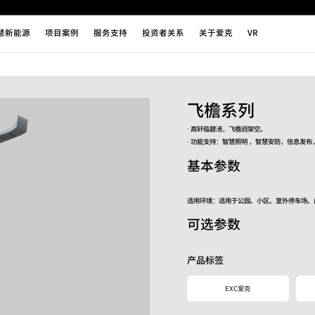
慧新能源
项目案例
服务支持
投资者关系
关于爱克
VR
飞檐系列
· 高轩临碧渚，飞檐迥架空。
· 功能支持：智慧照明 ，智慧安防，信息发
基本参数
适用环境：适用于公园、小区、室外停车场、
可选参数
产品标签
EXC爱克