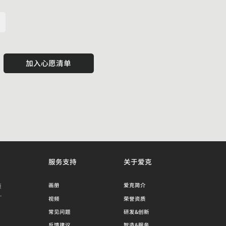
加入心愿清单
服务支持
关于爱克
源
画册
爱克简介
视频
荣誉资质
常见问题
研发&创新
反馈建议
智造&服务