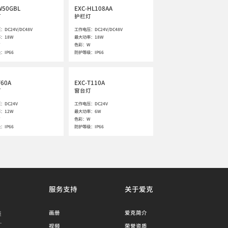
W50GBL
EXC-HL108AA
灯
护栏灯
DC24V/DC48V

工作电压：DC24V/DC48V

：18W

最大功率：18W



色彩：W 

：IP66
防护等级：IP66
T60A
EXC-T110A
灯
窗台灯
DC24V

工作电压：DC24V

：12W

最大功率：6W



色彩：W 

：IP66
防护等级：IP66
服务支持
关于爱克
源
画册
爱克简介
视频
荣誉资质